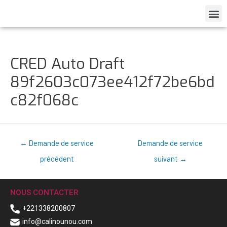
CRED Auto Draft
89f2603c073ee412f72be6bd
c82f068c
←
Demande de service
Demande de service
précédent
suivant
→
NOUS CONTACTER
+221338200807
info@calinounou.com