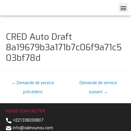
CRED Auto Draft
8a19679b3a171b7c06f9a71c5
03bf78d
←
Demande de service
Demande de service
précédent
suivant
→
NOUS CONTACTER
+221338200807
info@calinounou.com