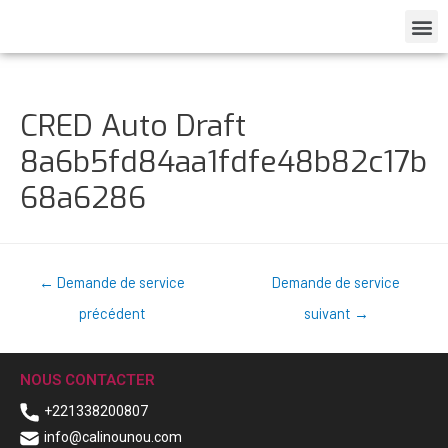
CRED Auto Draft
8a6b5fd84aa1fdfe48b82c17b
68a6286
←
Demande de service
Demande de service
précédent
suivant
→
NOUS CONTACTER
+221338200807
info@calinounou.com