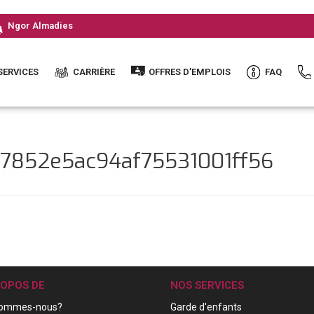
Ngor Almadies
SERVICES
CARRIÈRE
OFFRES D’EMPLOIS
FAQ
57852e5ac94af75531001ff56
ROPOS DE
NOS SERVICES
sommes-nous?
Garde d'enfants