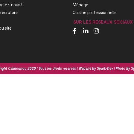
actez-nous?
Ménage
recrutons
Cuisine professionnelle
SUR LES RÉSEAUX SOCIAUX
du site
ight Calinounou 2020 | Tous les droits reservés | Website by Spark-Dev | Photo By S