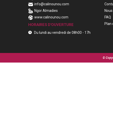
info@calinounou.com
Cont
Ngor Almadies
Nous 
www.calinounou.com
FAQ
Plan 
HORAIRES D'OUVERTURE
Du lundi au vendredi de 08h00 - 17h
© Copyr