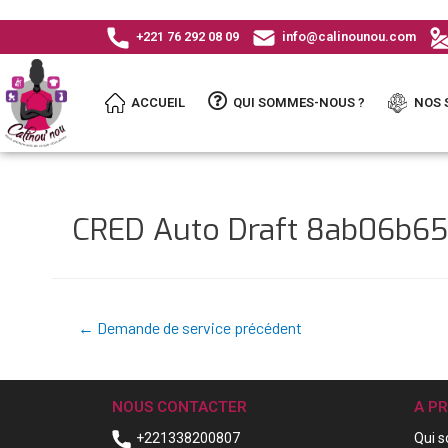
+221 76 292 08 09
info@calinounou.com
ACCUEIL
QUI SOMMES-NOUS ?
NOS 
CRED Auto Draft 8ab06b6
←
Demande de service précédent
NOUS CONTACTER
A P
+221338200807
Qui 