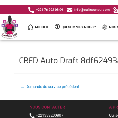
+221 76 292 08 09
info@calinounou.com
ACCUEIL
QUI SOMMES-NOUS ?
NOS 
CRED Auto Draft 8df6249
←
Demande de service précédent
NOUS CONTACTER
A P
+221338200807
Qui 