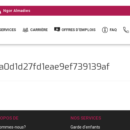
Ngor Almadies
SERVICES
CARRIÈRE
OFFRES D’EMPLOIS
FAQ
3a0d1d27fd1eae9ef739139af
ROPOS DE
NOS SERVICES
sommes-nous?
Garde d'enfants