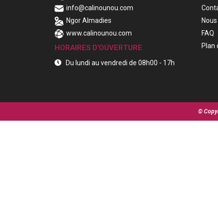
info@calinounou.com
Cont
Ngor Almadies
Nous 
www.calinounou.com
FAQ
Plan 
HORAIRES D'OUVERTURE
Du lundi au vendredi de 08h00 - 17h
© Copyr