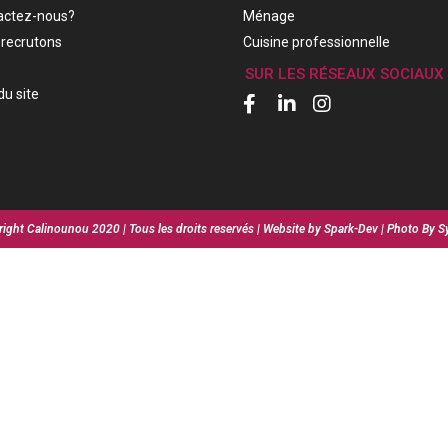
actez-nous?
Ménage
recrutons
Cuisine professionnelle
SUR LES RÉSEAUX SOCIAUX
du site
ight Calinounou 2020 | Tous les droits reservés | Website by Spark-Dev | Photo By S