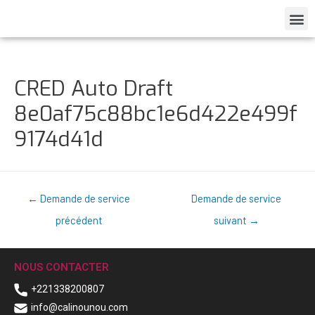
CRED Auto Draft
8e0af75c88bc1e6d422e499f
9174d41d
←
Demande de service
Demande de service
précédent
suivant
→
NOUS CONTACTER
+221338200807
info@calinounou.com