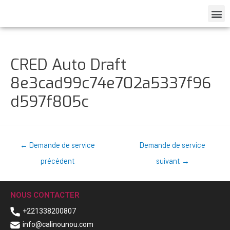
CRED Auto Draft
8e3cad99c74e702a5337f96
d597f805c
←
Demande de service
Demande de service
précédent
suivant
→
NOUS CONTACTER
+221338200807
info@calinounou.com