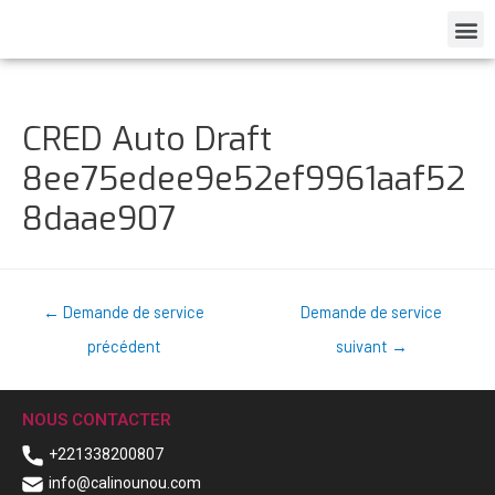
CRED Auto Draft
8ee75edee9e52ef9961aaf52
8daae907
←
Demande de service
Demande de service
précédent
suivant
→
NOUS CONTACTER
+221338200807
info@calinounou.com