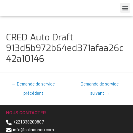
CRED Auto Draft
913d5b972b64ed371afaa26c
42a10146
←
Demande de service
Demande de service
précédent
suivant
→
NOUS CONTACTER
+221338200807
info@calinounou.com