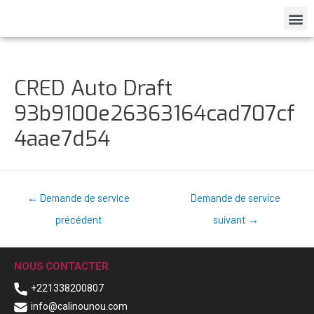
CRED Auto Draft
93b9100e26363164cad707cf
4aae7d54
←
Demande de service
Demande de service
précédent
suivant
→
NOUS CONTACTER
+221338200807
info@calinounou.com