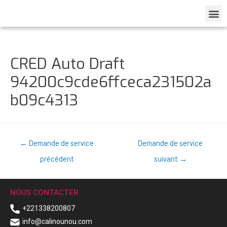
CRED Auto Draft
94200c9cde6ffceca231502a
b09c4313
←
Demande de service
Demande de service
précédent
suivant
→
NOUS CONTACTER
+221338200807
info@calinounou.com