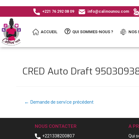
+221 76 292 08 09
info@calinounou.com
ACCUEIL
QUI SOMMES-NOUS ?
NOS 
CRED Auto Draft 950309
←
Demande de service précédent
NOUS CONTACTER
A P
+221338200807
Qui 