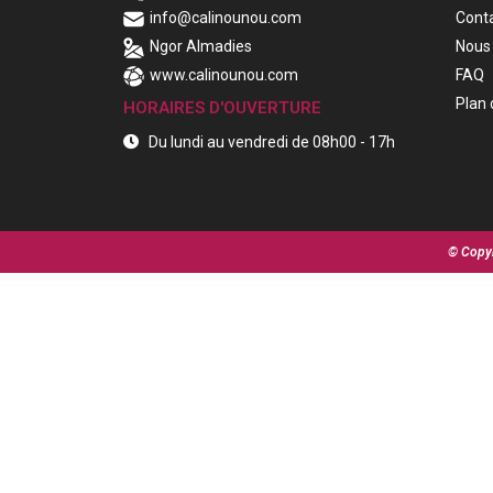
info@calinounou.com
Cont
Ngor Almadies
Nous 
www.calinounou.com
FAQ
Plan 
HORAIRES D'OUVERTURE
Du lundi au vendredi de 08h00 - 17h
© Copyr