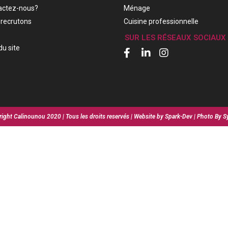
actez-nous?
Ménage
recrutons
Cuisine professionnelle
SUR LES RÉSEAUX SOCIAUX
du site
ight Calinounou 2020 | Tous les droits reservés | Website by Spark-Dev | Photo By S