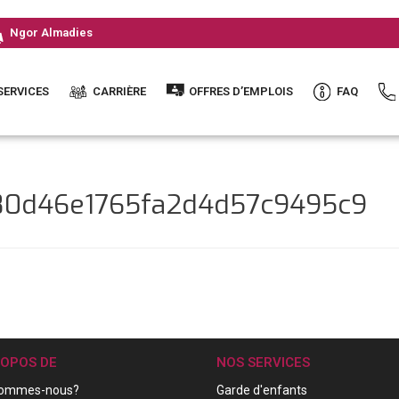
Ngor Almadies
SERVICES
CARRIÈRE
OFFRES D’EMPLOIS
FAQ
380d46e1765fa2d4d57c9495c9
ROPOS DE
NOS SERVICES
sommes-nous?
Garde d'enfants