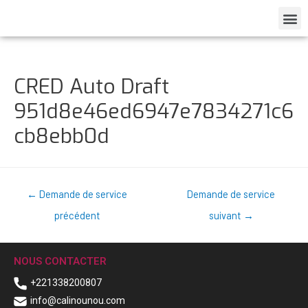
CRED Auto Draft
951d8e46ed6947e7834271c6
cb8ebb0d
←
Demande de service
Demande de service
précédent
suivant
→
NOUS CONTACTER
+221338200807
info@calinounou.com