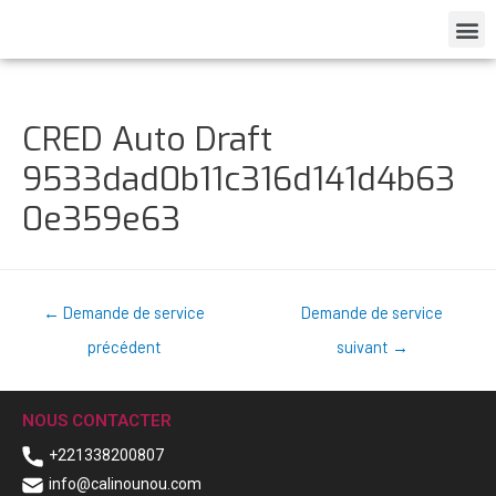
CRED Auto Draft
9533dad0b11c316d141d4b63
0e359e63
←
Demande de service
Demande de service
précédent
suivant
→
NOUS CONTACTER
+221338200807
info@calinounou.com