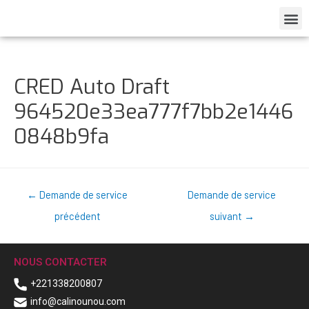
CRED Auto Draft
964520e33ea777f7bb2e1446
0848b9fa
←
Demande de service
Demande de service
précédent
suivant
→
NOUS CONTACTER
+221338200807
info@calinounou.com