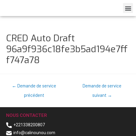
CRED Auto Draft
96a9f936c18fe3b5ad194e7ff
f747a78
←
Demande de service
Demande de service
précédent
suivant
→
NOUS CONTACTER
+221338200807
info@calinounou.com