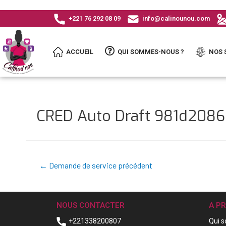
+221 76 292 08 09
info@calinounou.com
ACCUEIL
QUI SOMMES-NOUS ?
NOS 
CRED Auto Draft 981d208
←
Demande de service précédent
NOUS CONTACTER
A P
+221338200807
Qui 