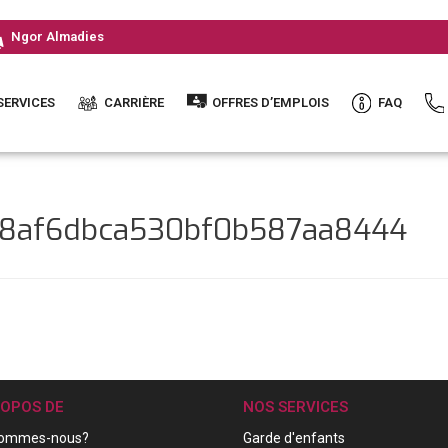
Ngor Almadies
SERVICES
CARRIÈRE
OFFRES D’EMPLOIS
FAQ
68af6dbca530bf0b587aa8444
ROPOS DE
NOS SERVICES
sommes-nous?
Garde d'enfants