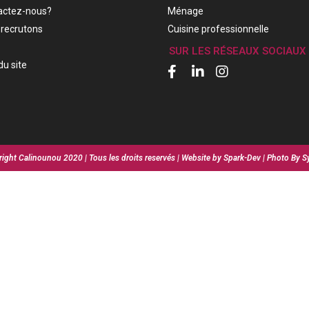
actez-nous?
Ménage
recrutons
Cuisine professionnelle
SUR LES RÉSEAUX SOCIAUX
du site
ight Calinounou 2020 | Tous les droits reservés | Website by Spark-Dev | Photo By S