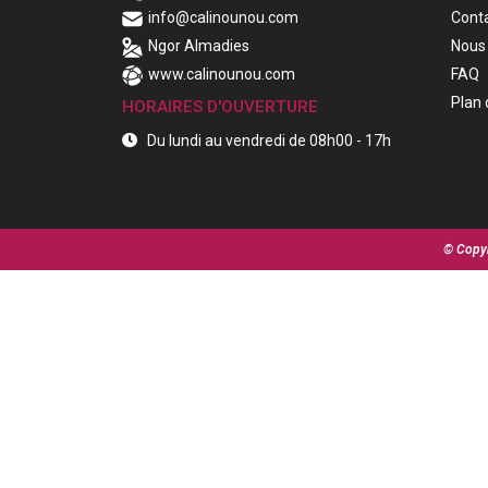
info@calinounou.com
Cont
Ngor Almadies
Nous 
www.calinounou.com
FAQ
Plan 
HORAIRES D'OUVERTURE
Du lundi au vendredi de 08h00 - 17h
© Copyr