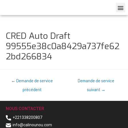
CRED Auto Draft
99555e38c0a8429a737fe62
2bd266834
←
Demande de service
Demande de service
précédent
suivant
→
NOUS CONTACTER
+221338200807
info@calinounou.com