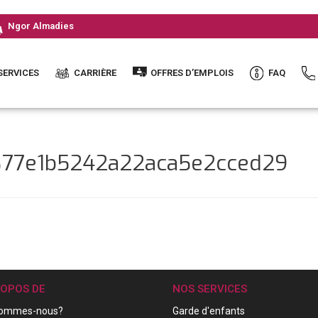
Ngor Almadies
SERVICES
CARRIÈRE
OFFRES D’EMPLOIS
FAQ
877e1b5242a22aca5e2cced29
ROPOS DE
NOS SERVICES
sommes-nous?
Garde d'enfants