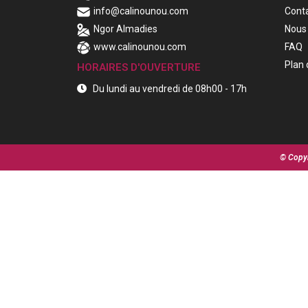
info@calinounou.com
Cont
Ngor Almadies
Nous 
www.calinounou.com
FAQ
Plan 
HORAIRES D'OUVERTURE
Du lundi au vendredi de 08h00 - 17h
© Copyr