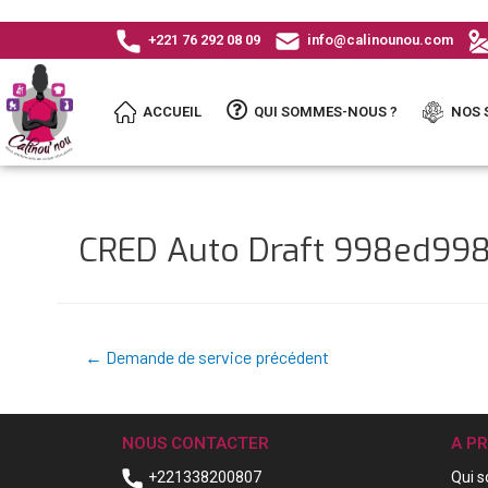
+221 76 292 08 09
info@calinounou.com
ACCUEIL
QUI SOMMES-NOUS ?
NOS 
CRED Auto Draft 998ed99
←
Demande de service précédent
NOUS CONTACTER
A P
+221338200807
Qui 