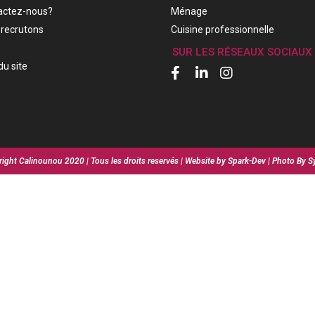
actez-nous?
Ménage
recrutons
Cuisine professionnelle
SUR LES RÉSEAUX SOCIAUX
du site
ight Calinounou 2020 | Tous les droits reservés | Website by Spark-Dev | Photo By S