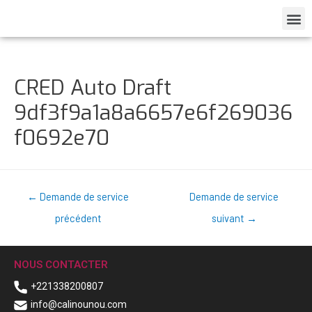
CRED Auto Draft
9df3f9a1a8a6657e6f269036
f0692e70
←
Demande de service
Demande de service
précédent
suivant
→
NOUS CONTACTER
+221338200807
info@calinounou.com