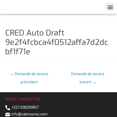
CRED Auto Draft
9e2f4fcbca4f0512affa7d2dc
bf1f71e
←
Demande de service
Demande de service
précédent
suivant
→
NOUS CONTACTER
+221338200807
info@calinounou.com