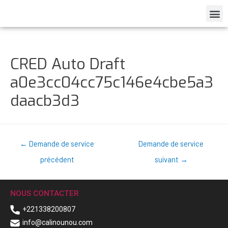
CRED Auto Draft
a0e3cc04cc75c146e4cbe5a3
daacb3d3
←
Demande de service
Demande de service
précédent
suivant
→
NOUS CONTACTER
+221338200807
info@calinounou.com