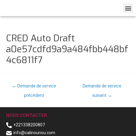
CRED Auto Draft
a0e57cdfd9a9a484fbb448bf
4c6811f7
←
Demande de service
Demande de service
précédent
suivant
→
NOUS CONTACTER
+221338200807
info@calinounou.com