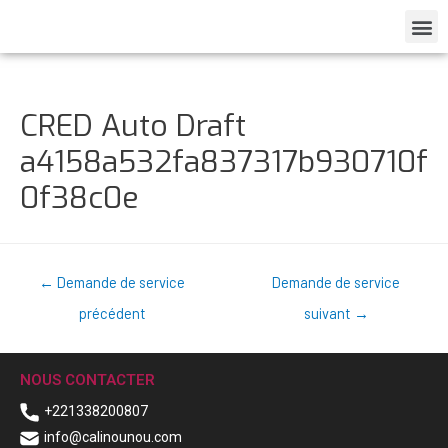
CRED Auto Draft
a4158a532fa837317b930710f
0f38c0e
←
Demande de service
Demande de service
précédent
suivant
→
NOUS CONTACTER
+221338200807
info@calinounou.com