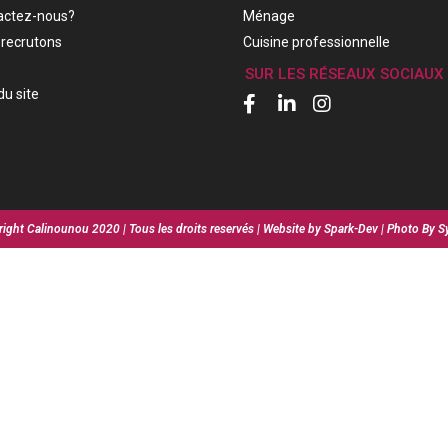
actez-nous?
Ménage
recrutons
Cuisine professionnelle
SUR LES RÉSEAUX SOCIAUX
du site
ight Calinounou 2020 | Tous les droits reservés | Website by Spark-Dev | Photo By S