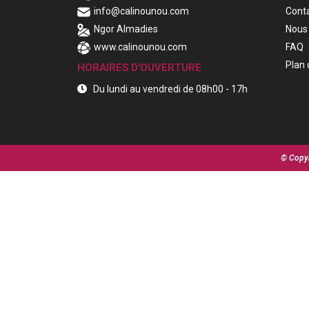
info@calinounou.com
Cont
Ngor Almadies
Nous 
www.calinounou.com
FAQ
Plan 
HORAIRES D'OUVERTURE
Du lundi au vendredi de 08h00 - 17h
© Copyr