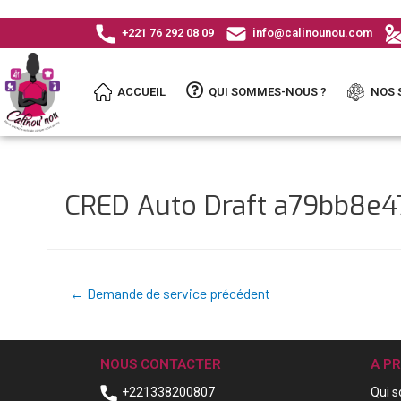
+221 76 292 08 09
info@calinounou.com
ACCUEIL
QUI SOMMES-NOUS ?
NOS 
CRED Auto Draft a79bb8e
←
Demande de service précédent
NOUS CONTACTER
A P
+221338200807
Qui 