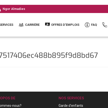
Ngor Almadies
SERVICES
CARRIÈRE
OFFRES D’EMPLOIS
FAQ
47517406ec488b895f9d8bd67
ROPOS DE
NOS SERVICES
sommes-nous?
Garde d'enfants