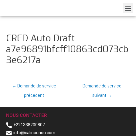
CRED Auto Draft
a7e96891bfcff10863cd073cb
3e6217a
←
Demande de service
Demande de service
précédent
suivant
→
NOUS CONTACTER
+221338200807
info@calinounou.com