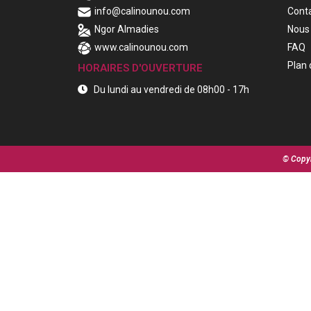
info@calinounou.com
Cont
Ngor Almadies
Nous 
www.calinounou.com
FAQ
Plan 
HORAIRES D'OUVERTURE
Du lundi au vendredi de 08h00 - 17h
© Copyr