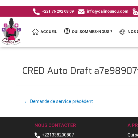
+221 76 292 08 09
info@calinounou.com
ACCUEIL
QUI SOMMES-NOUS ?
NOS 
CRED Auto Draft a7e9890
←
Demande de service précédent
NOUS CONTACTER
A P
+221338200807
Qui 