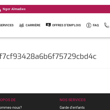
Ngor Almadies
SERVICES
CARRIÈRE
OFFRES D’EMPLOIS
FAQ
7f7cf93428a6b6f75729cbd4c
ROPOS DE
NOS SERVICES
sommes-nous?
Garde d'enfants