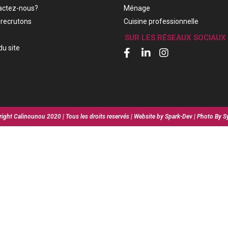
actez-nous?
Ménage
recrutons
Cuisine professionnelle
SUR LES RÉSEAUX SOCIAUX
du site
ight Calinounou 2020 | Tous les droits reservés | Website by Spark-Dev | Photo By S