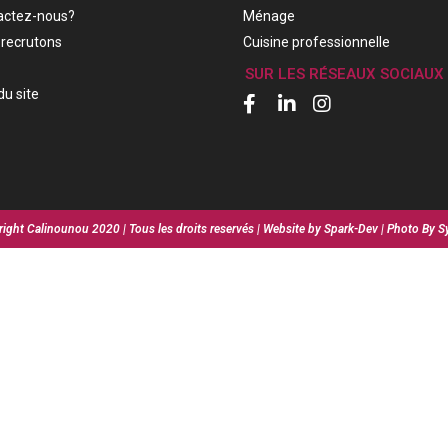
actez-nous?
Ménage
recrutons
Cuisine professionnelle
SUR LES RÉSEAUX SOCIAUX
du site
ight Calinounou 2020 | Tous les droits reservés | Website by Spark-Dev | Photo By S