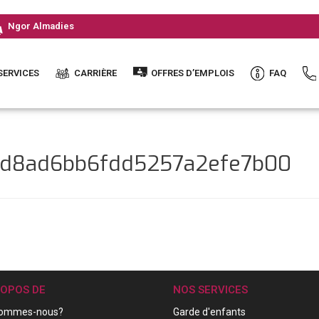
Ngor Almadies
SERVICES
CARRIÈRE
OFFRES D’EMPLOIS
FAQ
5bd8ad6bb6fdd5257a2efe7b00
ROPOS DE
NOS SERVICES
sommes-nous?
Garde d'enfants