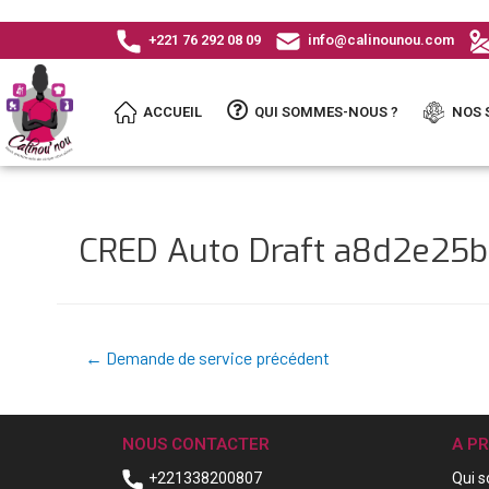
+221 76 292 08 09
info@calinounou.com
ACCUEIL
QUI SOMMES-NOUS ?
NOS 
CRED Auto Draft a8d2e2
←
Demande de service précédent
NOUS CONTACTER
A P
+221338200807
Qui 