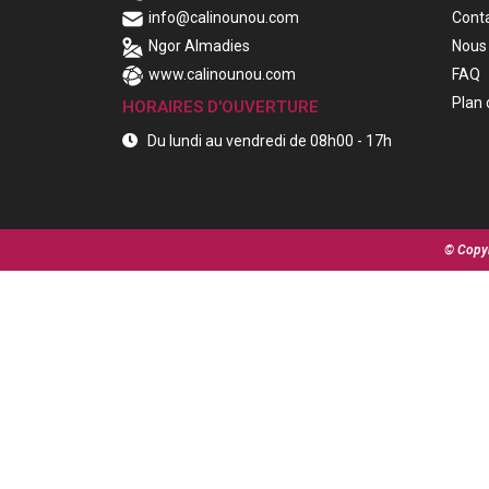
info@calinounou.com
Cont
Ngor Almadies
Nous 
www.calinounou.com
FAQ
Plan 
HORAIRES D'OUVERTURE
Du lundi au vendredi de 08h00 - 17h
© Copyr