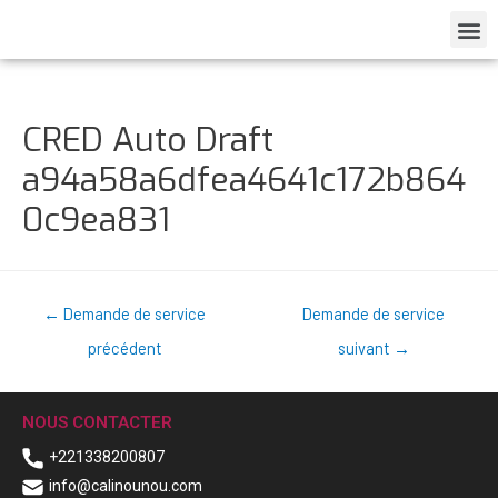
CRED Auto Draft
a94a58a6dfea4641c172b864
0c9ea831
←
Demande de service
Demande de service
précédent
suivant
→
NOUS CONTACTER
+221338200807
info@calinounou.com