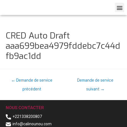
CRED Auto Draft
aaa699bea4979fddebc7c44d
fb9ac1dd
←
Demande de service
Demande de service
précédent
suivant
→
NOUS CONTACTER
+221338200807
info@calinounou.com