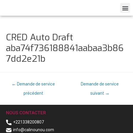
CRED Auto Draft
aba74f736188841aabaa3b86
7dd2e21b
←
Demande de service
Demande de service
précédent
suivant
→
NOUS CONTACTER
+221338200807
info@calinounou.com