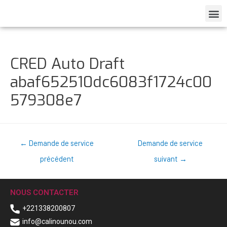
CRED Auto Draft
abaf652510dc6083f1724c00
579308e7
←
Demande de service
Demande de service
précédent
suivant
→
NOUS CONTACTER
+221338200807
info@calinounou.com