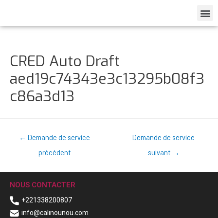
CRED Auto Draft
aed19c74343e3c13295b08f3
c86a3d13
←
Demande de service
Demande de service
précédent
suivant
→
NOUS CONTACTER
+221338200807
info@calinounou.com