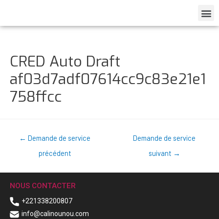
CRED Auto Draft
af03d7adf07614cc9c83e21e1
758ffcc
←
Demande de service
Demande de service
précédent
suivant
→
NOUS CONTACTER
+221338200807
info@calinounou.com