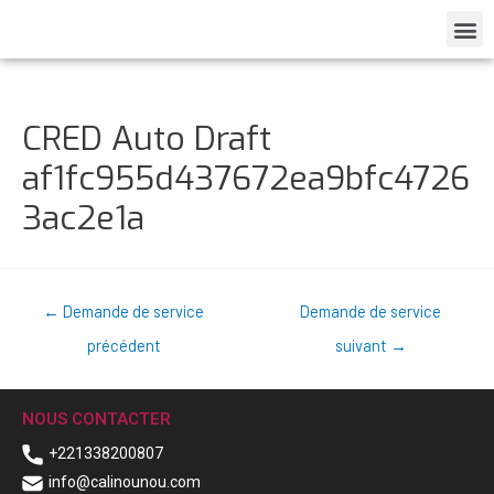
CRED Auto Draft
af1fc955d437672ea9bfc4726
3ac2e1a
←
Demande de service
Demande de service
précédent
suivant
→
NOUS CONTACTER
+221338200807
info@calinounou.com