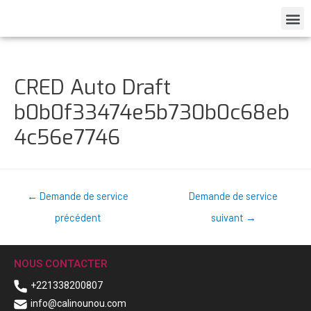
CRED Auto Draft
b0b0f33474e5b730b0c68eb
4c56e7746
←
Demande de service
Demande de service
précédent
suivant
→
NOUS CONTACTER
+221338200807
info@calinounou.com