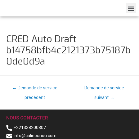
CRED Auto Draft
b14758bfb4c2121373b75187b
0de0d9a
←
Demande de service
Demande de service
précédent
suivant
→
NOUS CONTACTER
+221338200807
info@calinounou.com