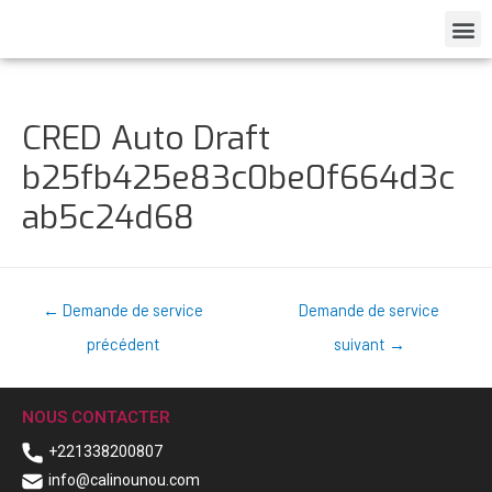
CRED Auto Draft
b25fb425e83c0be0f664d3c
ab5c24d68
←
Demande de service
Demande de service
précédent
suivant
→
NOUS CONTACTER
+221338200807
info@calinounou.com