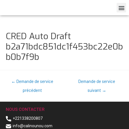
CRED Auto Draft
b2a71bdc851dc1f453bc22e0b
b0b7f9b
←
Demande de service
Demande de service
précédent
suivant
→
NOUS CONTACTER
+221338200807
info@calinounou.com