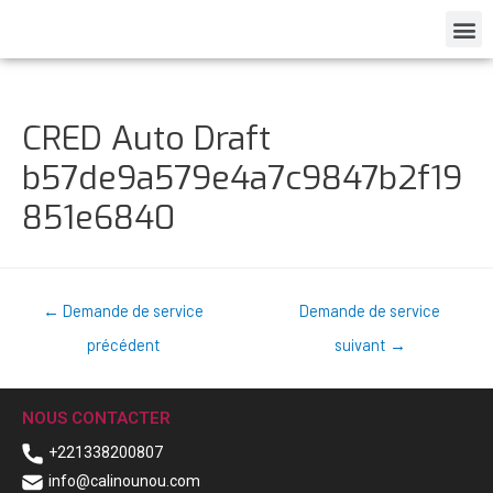
CRED Auto Draft
b57de9a579e4a7c9847b2f19
851e6840
←
Demande de service
Demande de service
précédent
suivant
→
NOUS CONTACTER
+221338200807
info@calinounou.com