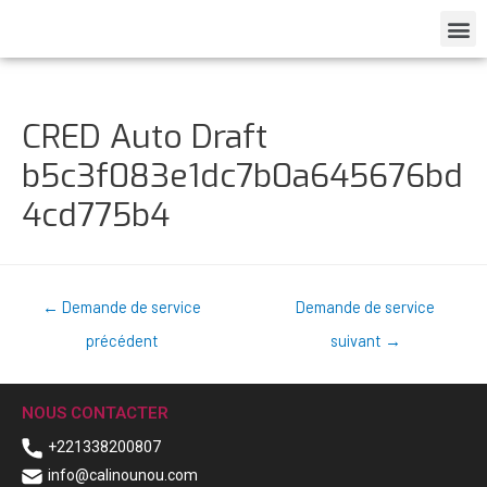
CRED Auto Draft
b5c3f083e1dc7b0a645676bd
4cd775b4
←
Demande de service
Demande de service
précédent
suivant
→
NOUS CONTACTER
+221338200807
info@calinounou.com