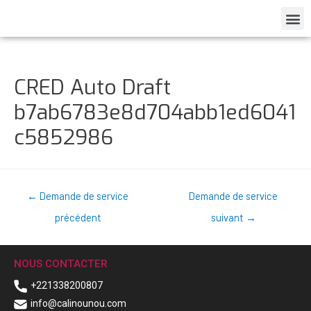
CRED Auto Draft
b7ab6783e8d704abb1ed6041
c5852986
←
Demande de service
Demande de service
précédent
suivant
→
NOUS CONTACTER
+221338200807
info@calinounou.com