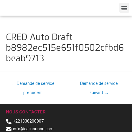
CRED Auto Draft
b8982ec515e651f0502cfbd6
beab9713
←
Demande de service
Demande de service
précédent
suivant
→
NOUS CONTACTER
+221338200807
info@calinounou.com