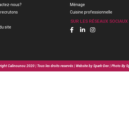
actez-nous?
Ménage
recrutons
Cuisine professionnelle
SUR LES RÉSEAUX SOCIAUX
du site
ight Calinounou 2020 | Tous les droits reservés | Website by Spark-Dev | Photo By S