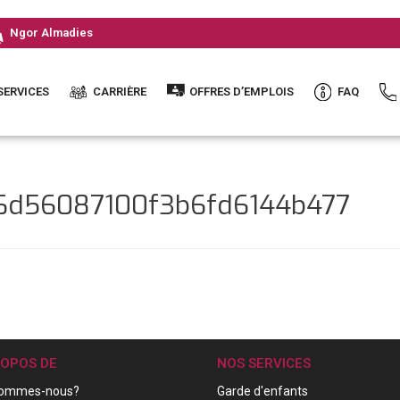
Ngor Almadies
SERVICES
CARRIÈRE
OFFRES D’EMPLOIS
FAQ
16d56087100f3b6fd6144b477
ROPOS DE
NOS SERVICES
sommes-nous?
Garde d'enfants