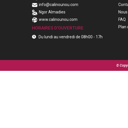
info@calinounou.com
Cont
Ngor Almadies
Nous 
www.calinounou.com
FAQ
Plan 
HORAIRES D'OUVERTURE
Du lundi au vendredi de 08h00 - 17h
© Copyr