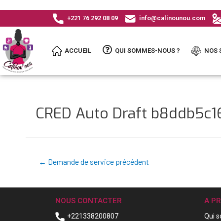
+221 76 292 08 09
info@calinounou.com
ACCUEIL
QUI SOMMES-NOUS ?
NOS 
CRED Auto Draft b8ddb5c
←
Demande de service précédent
NOUS CONTACTER
A P
+221338200807
Qui 