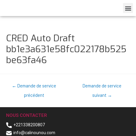
CRED Auto Draft
bb1e3a631e58fc022178b525
be63fa46
←
Demande de service
Demande de service
précédent
suivant
→
NOUS CONTACTER
+221338200807
info@calinounou.com