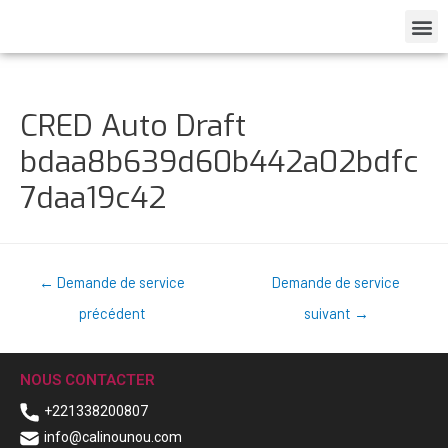
CRED Auto Draft
bdaa8b639d60b442a02bdfc
7daa19c42
←
Demande de service
Demande de service
précédent
suivant
→
NOUS CONTACTER
+221338200807
info@calinounou.com