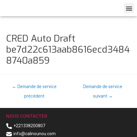
CRED Auto Draft
be7d22c613aab8616ecd3484
8740a859
←
Demande de service
Demande de service
précédent
suivant
→
NOUS CONTACTER
+221338200807
info@calinounou.com