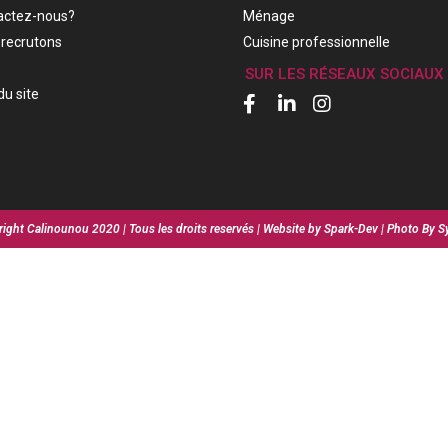
actez-nous?
Ménage
recrutons
Cuisine professionnelle
SUR LES RÉSEAUX SOCIAUX
du site
ight Calinounou 2020 | Tous les droits reservés | Website by Spark-Dev | Photo By S