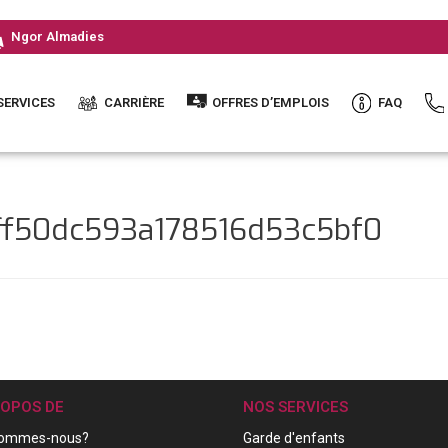
Ngor Almadies
SERVICES
CARRIÈRE
OFFRES D’EMPLOIS
FAQ
8ff50dc593a178516d53c5bf0
ROPOS DE
NOS SERVICES
sommes-nous?
Garde d'enfants