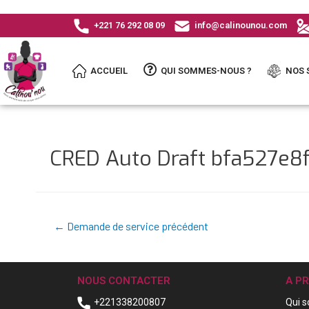
+221 76 292 08 09
info@calinounou.com
ACCUEIL
QUI SOMMES-NOUS ?
NOS 
CRED Auto Draft bfa527e
←
Demande de service précédent
NOUS CONTACTER
A P
+221338200807
Qui 