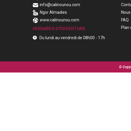
info@calinounou.com
Cont
Ngor Almadies
Nous 
www.calinounou.com
FAQ
Plan 
HORAIRES D'OUVERTURE
Du lundi au vendredi de 08h00 - 17h
© Copyr