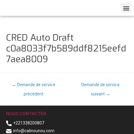
CRED Auto Draft
c0a8033f7b589ddf8215eefd
7aea8009
←
Demande de service
Demande de service
précédent
suivant
→
NOUS CONTACTER
+221338200807
info@calinounou.com