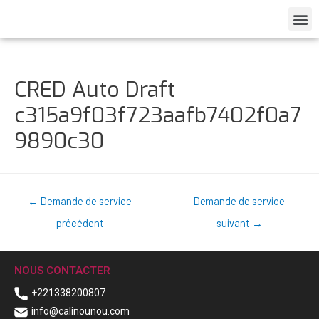
CRED Auto Draft
c315a9f03f723aafb7402f0a7
9890c30
←
Demande de service
Demande de service
précédent
suivant
→
NOUS CONTACTER
+221338200807
info@calinounou.com